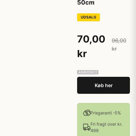
50cm
UDSALG
70,00
96,00
kr
kr
Køb her
Prisgaranti -5%
Fri fragt over kr.
499