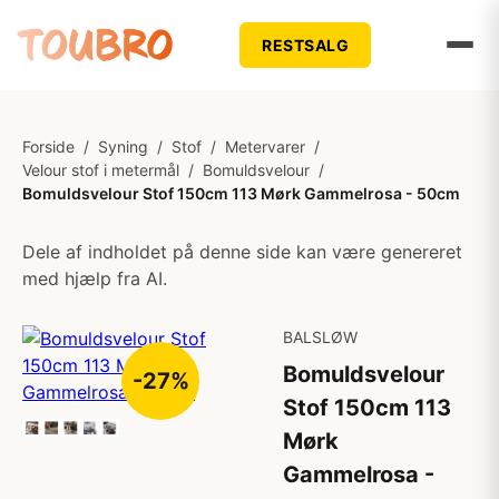
RESTSALG
Forside
/
Syning
/
Stof
/
Metervarer
/
Velour stof i metermål
/
Bomuldsvelour
/
Bomuldsvelour Stof 150cm 113 Mørk Gammelrosa - 50cm
Dele af indholdet på denne side kan være genereret
med hjælp fra AI.
BALSLØW
Bomuldsvelour
-27%
Stof 150cm 113
Mørk
Gammelrosa -