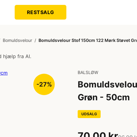
RESTSALG
/
Bomuldsvelour
/
Bomuldsvelour Stof 150cm 122 Mørk Støvet Gr
 hjælp fra AI.
BALSLØW
Bomuldsvelou
-27%
Grøn - 50cm
UDSALG
70,00 kr