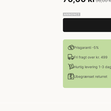
96,00 k
Prisgaranti -5%
Fri fragt over kr. 499
Hurtig levering 1-3 da
Ubegrænset returret