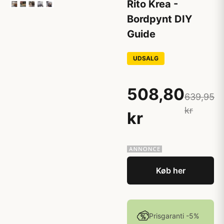
Rito Krea -
Bordpynt DIY
Guide
UDSALG
508,80
639,95
kr
kr
Køb her
Prisgaranti -5%