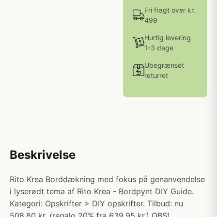
Fri fragt over kr.
499
Hurtig levering
1-3 dage
Ubegrænset
returret
Beskrivelse
Rito Krea Borddækning med fokus på genanvendelse
i lyserødt tema af Rito Krea - Bordpynt DIY Guide.
Kategori: Opskrifter > DIY opskrifter. Tilbud: nu
508.80 kr. (regalo 20% fra 639.95 kr.) OBS!