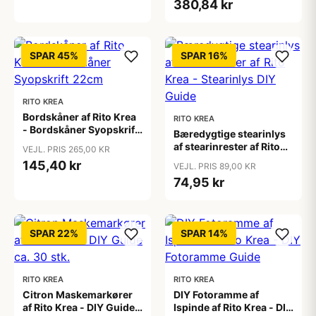
380,84 kr
SPAR 45%
SPAR 16%
RITO KREA
Bordskåner af Rito Krea
RITO KREA
- Bordskåner Syopskrift
Bæredygtige stearinlys
22cm
af stearinrester af Rito
VEJL. PRIS 265,00 KR
Krea - Stearinlys DIY
145,40 kr
VEJL. PRIS 89,00 KR
Guide
74,95 kr
SPAR 22%
SPAR 14%
RITO KREA
RITO KREA
Citron Maskemarkører
DIY Fotoramme af
af Rito Krea - DIY Guide
Ispinde af Rito Krea - DIY