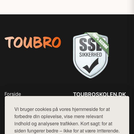
Forside
TOUBROSKOLEN.DK
Produkter
Tlf. 78768672
Top Rabatter
Vi bruger cookies på vores hjemmeside for at
Mail:
hej@want.dk
Blog
forbedre din oplevelse, vise mere relevant
Kontakt
indhold og analysere trafikken. Kort sagt: for at
Cookie- og privatlivspolitik
siden fungerer bedre – ikke for at være irriterende.