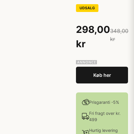
UDSALG
298,00
348,00
kr
kr
Køb her
Prisgaranti -5%
Fri fragt over kr.
499
Hurtig levering