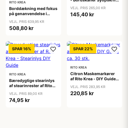
RITO KREA
22cm
VEJL. PRIS 265,00 KR
Borddækning med fokus
på genanvendelse i
145,40 kr
lyserødt tema af Rito
VEJL. PRIS 639,95 KR
Krea - Bordpynt DIY
508,80 kr
Guide
SPAR 16%
SPAR 22%
RITO KREA
Citron Maskemarkører
RITO KREA
af Rito Krea - DIY Guide
Bæredygtige stearinlys
ca. 30 stk.
af stearinrester af Rito
VEJL. PRIS 283,95 KR
Krea - Stearinlys DIY
220,85 kr
VEJL. PRIS 89,00 KR
Guide
74,95 kr