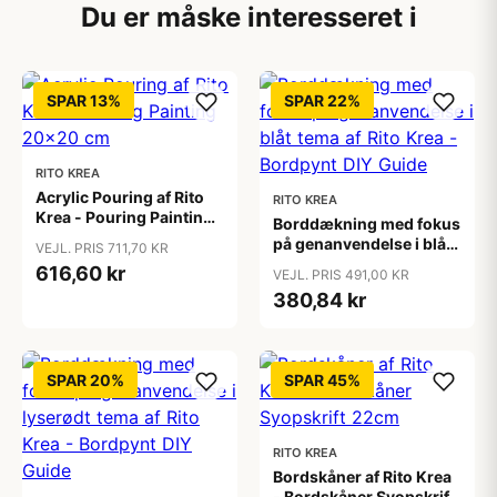
Du er måske interesseret i
SPAR 13%
SPAR 22%
RITO KREA
Acrylic Pouring af Rito
RITO KREA
Krea - Pouring Painting
Borddækning med fokus
20x20 cm
på genanvendelse i blåt
VEJL. PRIS 711,70 KR
tema af Rito Krea -
616,60 kr
VEJL. PRIS 491,00 KR
Bordpynt DIY Guide
380,84 kr
SPAR 20%
SPAR 45%
RITO KREA
Bordskåner af Rito Krea
- Bordskåner Syopskrift