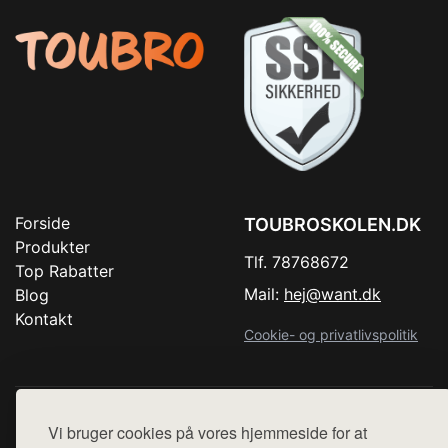
Forside
TOUBROSKOLEN.DK
Produkter
Tlf. 78768672
Top Rabatter
Mail:
hej@want.dk
Blog
Kontakt
Cookie- og privatlivspolitik
Denne side er en del af want.dk, der udgiver en række
Vi bruger cookies på vores hjemmeside for at