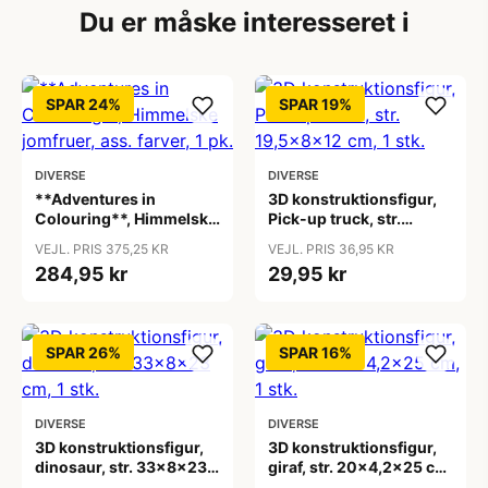
Du er måske interesseret i
SPAR 24%
SPAR 19%
DIVERSE
DIVERSE
**Adventures in
3D konstruktionsfigur,
Colouring**, Himmelske
Pick-up truck, str.
jomfruer, ass. farver, 1
19,5x8x12 cm, 1 stk.
VEJL. PRIS 375,25 KR
VEJL. PRIS 36,95 KR
pk.
284,95 kr
29,95 kr
SPAR 26%
SPAR 16%
DIVERSE
DIVERSE
3D konstruktionsfigur,
3D konstruktionsfigur,
dinosaur, str. 33x8x23
giraf, str. 20x4,2x25 cm,
cm, 1 stk.
1 stk.