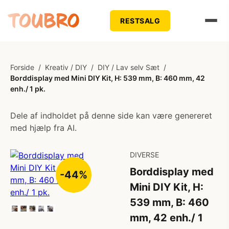
RESTSALG
Forside
/
Kreativ / DIY
/
DIY / Lav selv Sæt
/
Borddisplay med Mini DIY Kit, H: 539 mm, B: 460 mm, 42
enh./ 1 pk.
Dele af indholdet på denne side kan være genereret
med hjælp fra AI.
DIVERSE
Borddisplay med
-44%
Mini DIY Kit, H:
539 mm, B: 460
mm, 42 enh./ 1