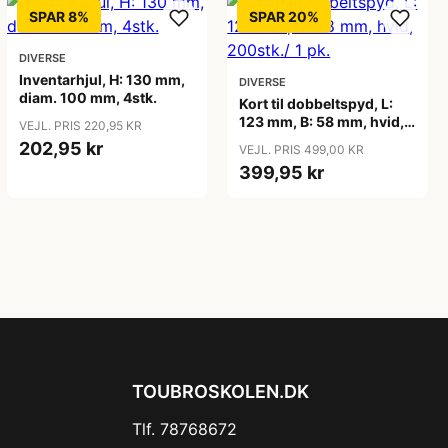
SPAR 8%
SPAR 20%
DIVERSE
Inventarhjul, H: 130 mm,
DIVERSE
diam. 100 mm, 4stk.
Kort til dobbeltspyd, L:
123 mm, B: 58 mm, hvid,
VEJL. PRIS 220,95 KR
200stk./ 1 pk.
202,95 kr
VEJL. PRIS 499,00 KR
399,95 kr
TOUBROSKOLEN.DK
Tlf. 78768672