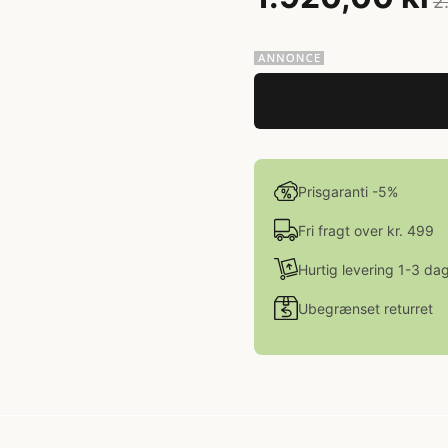
2
Prisgaranti -5%
Fri fragt over kr. 499
Hurtig levering 1-3 da
Ubegrænset returret