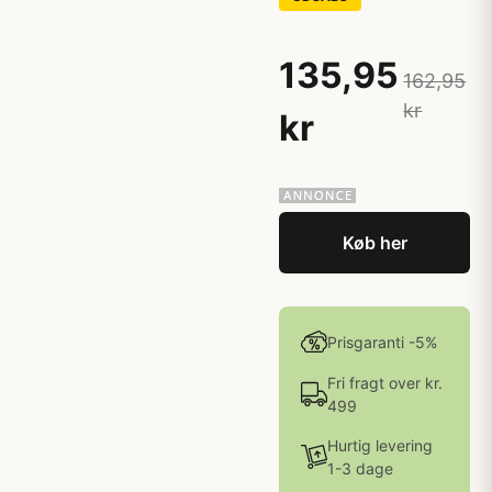
135,95
162,95
kr
kr
Køb her
Prisgaranti -5%
Fri fragt over kr.
499
Hurtig levering
1-3 dage