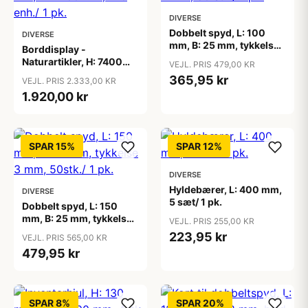
DIVERSE
Dobbelt spyd, L: 100
DIVERSE
mm, B: 25 mm, tykkelse
Borddisplay -
4 mm, 50 stk./ 1 pk.
Naturartikler, H: 7400
VEJL. PRIS 479,00 KR
mm, B: 4400 mm, 120
365,95 kr
VEJL. PRIS 2.333,00 KR
enh./ 1 pk.
1.920,00 kr
SPAR 15%
SPAR 12%
DIVERSE
Hyldebærer, L: 400 mm,
DIVERSE
5 sæt/ 1 pk.
Dobbelt spyd, L: 150
mm, B: 25 mm, tykkelse
VEJL. PRIS 255,00 KR
3 mm, 50stk./ 1 pk.
223,95 kr
VEJL. PRIS 565,00 KR
479,95 kr
SPAR 8%
SPAR 20%