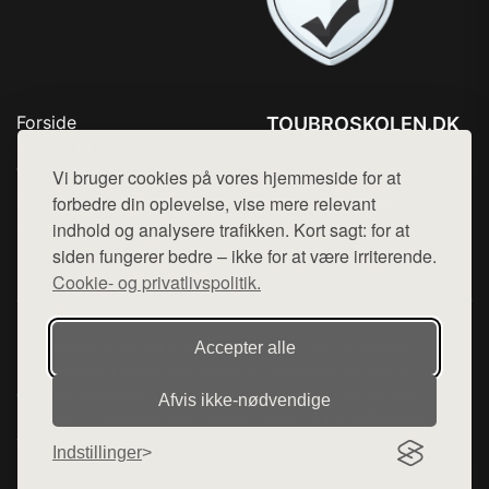
Forside
TOUBROSKOLEN.DK
Produkter
Tlf. 78768672
Top Rabatter
Vi bruger cookies på vores hjemmeside for at
Mail:
hej@want.dk
Blog
forbedre din oplevelse, vise mere relevant
Kontakt
indhold og analysere trafikken. Kort sagt: for at
Cookie- og privatlivspolitik
siden fungerer bedre – ikke for at være irriterende.
Cookie- og privatlivspolitik.
Denne side er en del af want.dk, der udgiver en række
Accepter alle
hjemmesider med præsentation af forskellige produkter fra
diverse webshops. Der sælges ikke varer fra denne side - vi
Afvis ikke‑nødvendige
henviser til de shops, som sælger varen. Vi har heller ikke
varerne på lager.
Indstillinger
© 2026 toubroskolen.dk. Alle rettigheder forbeholdes.