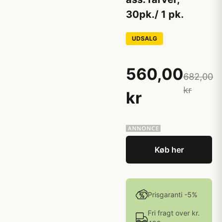
30pk./ 1 pk.
UDSALG
560,00
682,00
kr
kr
Køb her
Prisgaranti -5%
Fri fragt over kr.