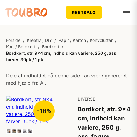
RESTSALG
Forside
/
Kreativ / DIY
/
Papir / Karton / Konvolutter
/
Kort / Bordkort
/
Bordkort
/
Bordkort, str. 9x4 cm, Indhold kan variere, 250 g, ass.
farver, 30pk./ 1 pk.
Dele af indholdet på denne side kan være genereret
med hjælp fra AI.
DIVERSE
Bordkort, str. 9x4
-18%
cm, Indhold kan
variere, 250 g,
ass. farver,