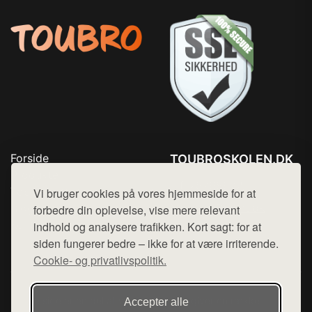
Forside
TOUBROSKOLEN.DK
Produkter
Tlf. 78768672
Top Rabatter
Vi bruger cookies på vores hjemmeside for at
Mail:
hej@want.dk
Blog
forbedre din oplevelse, vise mere relevant
Kontakt
indhold og analysere trafikken. Kort sagt: for at
Cookie- og privatlivspolitik
siden fungerer bedre – ikke for at være irriterende.
Cookie- og privatlivspolitik.
Denne side er en del af want.dk, der udgiver en række
Accepter alle