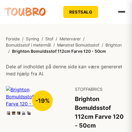
RESTSALG
Forside
/
Syning
/
Stof
/
Metervarer
/
Bomuldsstof i metermål
/
Mønstret Bomuldsstof
/
Brighton
/
Brighton Bomuldsstof 112cm Farve 120 - 50cm
Dele af indholdet på denne side kan være genereret
med hjælp fra AI.
STOFFABRICS
Brighton
-19%
Bomuldsstof
112cm Farve 120
- 50cm