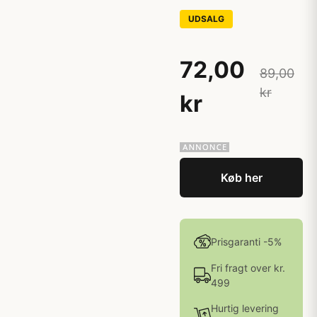
UDSALG
72,00
89,00
kr
kr
Køb her
Prisgaranti -5%
Fri fragt over kr.
499
Hurtig levering