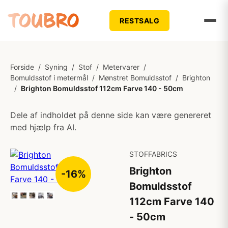
RESTSALG
Forside
/
Syning
/
Stof
/
Metervarer
/
Bomuldsstof i metermål
/
Mønstret Bomuldsstof
/
Brighton
/
Brighton Bomuldsstof 112cm Farve 140 - 50cm
Dele af indholdet på denne side kan være genereret
med hjælp fra AI.
STOFFABRICS
Brighton
-16%
Bomuldsstof
112cm Farve 140
- 50cm