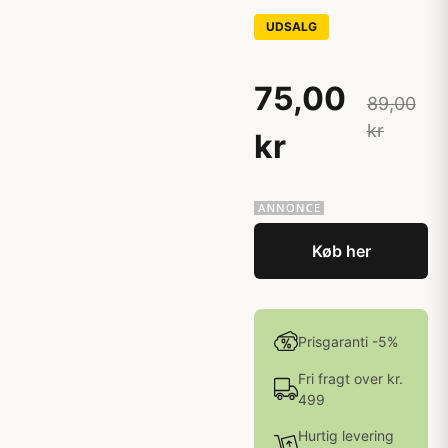
UDSALG
75,00
89,00
kr
kr
Køb her
Prisgaranti -5%
Fri fragt over kr.
499
Hurtig levering