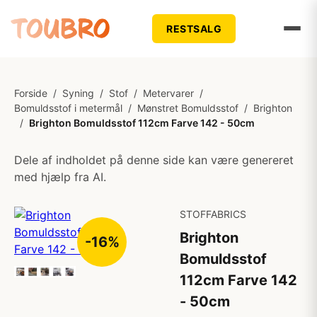
RESTSALG
Forside
/
Syning
/
Stof
/
Metervarer
/
Bomuldsstof i metermål
/
Mønstret Bomuldsstof
/
Brighton
/
Brighton Bomuldsstof 112cm Farve 142 - 50cm
Dele af indholdet på denne side kan være genereret
med hjælp fra AI.
STOFFABRICS
Brighton
-16%
Bomuldsstof
112cm Farve 142
- 50cm