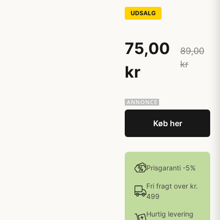
UDSALG
75,00
89,00
kr
kr
Køb her
Prisgaranti -5%
Fri fragt over kr.
499
Hurtig levering