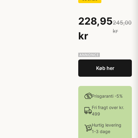
228,95
245,00
kr
kr
Køb her
Prisgaranti -5%
Fri fragt over kr.
499
Hurtig levering
1-3 dage