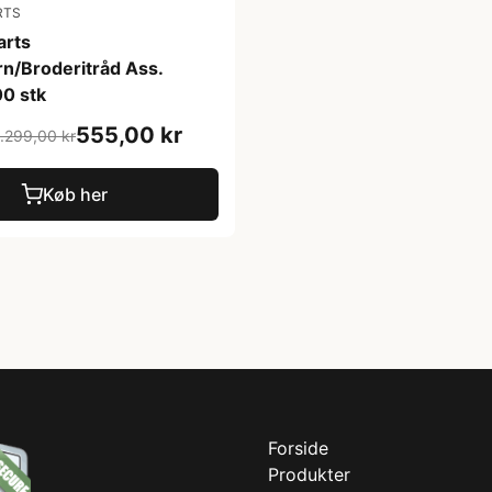
RTS
arts
rn/Broderitråd Ass.
00 stk
555,00 kr
1.299,00 kr
Køb her
Forside
Produkter