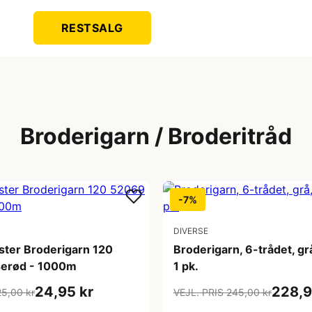
RESTSALG
Broderigarn / Broderitråd
-7%
DIVERSE
ster Broderigarn 120
Broderigarn, 6-trådet, g
serød - 1000m
1 pk.
24,95 kr
228,9
25,00 kr
VEJL. PRIS 245,00 kr