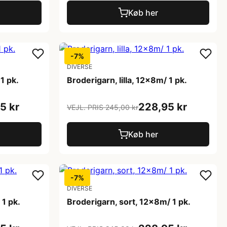
Køb her
-7%
DIVERSE
1 pk.
Broderigarn, lilla, 12x8m/ 1 pk.
5 kr
228,95 kr
VEJL. PRIS 245,00 kr
Køb her
-7%
DIVERSE
 1 pk.
Broderigarn, sort, 12x8m/ 1 pk.