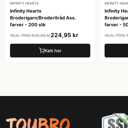
INFINITY HEARTS
INFINITY HEA
Infinity Hearts
Infinity He
Broderigarn/Broderitråd Ass.
Broderiga
farver - 200 stk
farver - 5
224,95 kr
VEJL. PRIS 535,00 kr
VEJL. PRIS 
Køb her