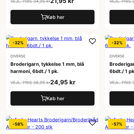
21,95 kr
VEJL. PRIS 34,95 kr
VEJL. PRIS 
Køb her
-32%
-32%
DIVERSE
DIVERSE
Broderigarn, tykkelse 1 mm, blå
Broderigar
harmoni, 6bdt./ 1 pk.
6bdt./ 1 pk
24,95 kr
VEJL. PRIS 36,95 kr
VEJL. PRIS 
Køb her
-58%
-57%