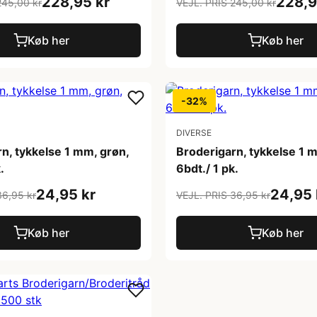
228,95 kr
228,9
245,00 kr
VEJL. PRIS 245,00 kr
Køb her
Køb her
-32%
DIVERSE
n, tykkelse 1 mm, grøn,
Broderigarn, tykkelse 1 m
.
6bdt./ 1 pk.
24,95 kr
24,95 
36,95 kr
VEJL. PRIS 36,95 kr
Køb her
Køb her