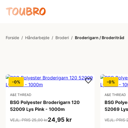
Forside
/
Håndarbejde
/
Broderi
/
Broderigarn / Broderitråd
-0%
-0%
A&E THREAD
A&E THREAD
BSG Polyester Broderigarn 120
BSG Polye
52009 Lys Pink - 1000m
52069 Ly
24,95 kr
VEJL. PRIS 25,00 kr
VEJL. PRIS 