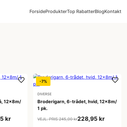
Forside
Produkter
Top Rabatter
Blog
Kontakt
-7%
DIVERSE
rå, 12x8m/
Broderigarn, 6-trådet, hvid, 12x8m/
1 pk.
5 kr
228,95 kr
VEJL. PRIS 245,00 kr