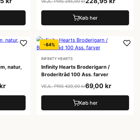
5 kr
228,95 kr
VEJL. PRIS 245,00 kr
Køb her
-84%
INFINITY HEARTS
m, natur,
Infinity Hearts Broderigarn /
Broderitråd 100 Ass. farver
kr
69,00 kr
VEJL. PRIS 420,00 kr
Køb her