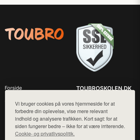
Forside
TOUBROSKOLEN.DK
Produkter
Tlf. 78768672
Top Rabatter
Vi bruger cookies på vores hjemmeside for at
Mail:
hej@want.dk
Blog
forbedre din oplevelse, vise mere relevant
Kontakt
indhold og analysere trafikken. Kort sagt: for at
Cookie- og privatlivspolitik
siden fungerer bedre – ikke for at være irriterende.
Cookie- og privatlivspolitik.