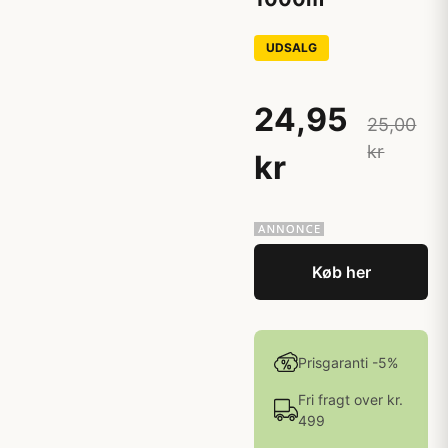
UDSALG
24,95
25,00
kr
kr
Køb her
Prisgaranti -5%
Fri fragt over kr.
499