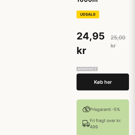
UDSALG
24,95
25,00
kr
kr
Køb her
Prisgaranti -5%
Fri fragt over kr.
499