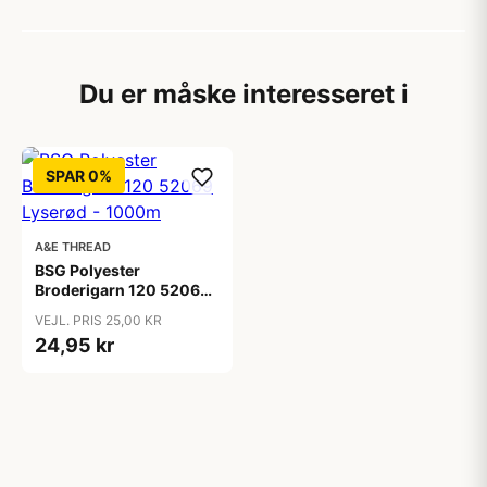
Du er måske interesseret i
SPAR 0%
A&E THREAD
BSG Polyester
Broderigarn 120 52069
Lyserød - 1000m
VEJL. PRIS 25,00 KR
24,95 kr