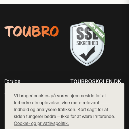
Forside
TOUBROSKOLEN.DK
Produkter
Tlf. 78768672
Top Rabatter
Vi bruger cookies på vores hjemmeside for at
Mail:
hej@want.dk
Blog
forbedre din oplevelse, vise mere relevant
Kontakt
indhold og analysere trafikken. Kort sagt: for at
Cookie- og privatlivspolitik
siden fungerer bedre – ikke for at være irriterende.
Cookie- og privatlivspolitik.