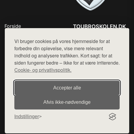
Forside
TOUBROSKOLEN.DK
Produkter
Tlf. 78768672
Top Rabatter
Vi bruger cookies på vores hjemmeside for at
Mail:
hej@want.dk
Blog
forbedre din oplevelse, vise mere relevant
Kontakt
indhold og analysere trafikken. Kort sagt: for at
Cookie- og privatlivspolitik
siden fungerer bedre – ikke for at være irriterende.
Cookie- og privatlivspolitik.
Denne side er en del af want.dk, der udgiver en række
Accepter alle
hjemmesider med præsentation af forskellige produkter fra
diverse webshops. Der sælges ikke varer fra denne side - vi
Afvis ikke‑nødvendige
henviser til de shops, som sælger varen. Vi har heller ikke
varerne på lager.
Indstillinger
© 2026 toubroskolen.dk. Alle rettigheder forbeholdes.