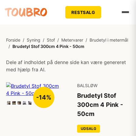
RESTSALG
Forside
/
Syning
/
Stof
/
Metervarer
/
Brudetyl i metermål
/
Brudetyl Stof 300cm 4 Pink - 50cm
Dele af indholdet på denne side kan være genereret
med hjælp fra AI.
BALSLØW
Brudetyl Stof
-14%
300cm 4 Pink -
50cm
UDSALG