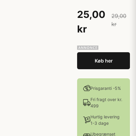
25,00
29,00
kr
kr
Køb her
Prisgaranti -5%
Fri fragt over kr.
499
Hurtig levering
1-3 dage
Ubegrænset