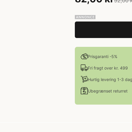
92,00 
Prisgaranti -5%
Fri fragt over kr. 499
Hurtig levering 1-3 da
Ubegrænset returret