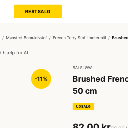
RESTSALG
/
Mønstret Bomuldsstof
/
French Terry Stof i metermål
/
Brushed
 hjælp fra AI.
BALSLØW
Brushed Frenc
-11%
50 cm
UDSALG
82,00 kr