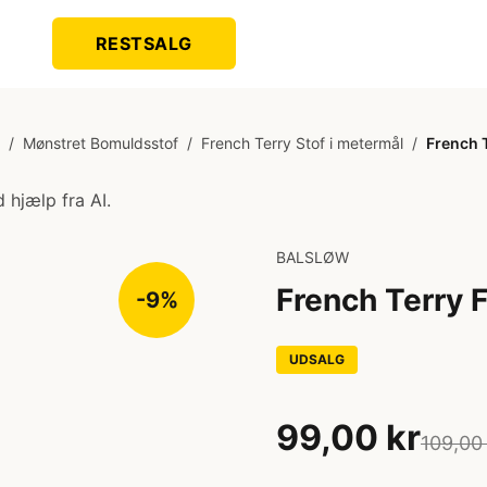
RESTSALG
/
Mønstret Bomuldsstof
/
French Terry Stof i metermål
/
French 
 hjælp fra AI.
BALSLØW
French Terry 
-9%
UDSALG
99,00 kr
109,00