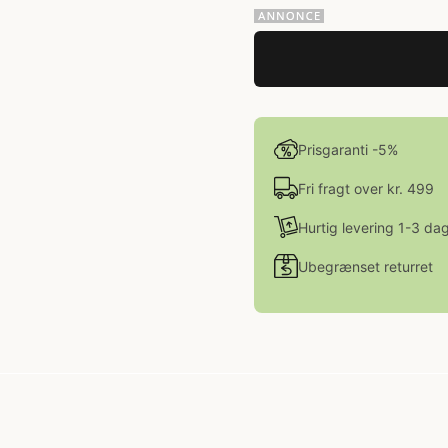
Prisgaranti -5%
Fri fragt over kr. 499
Hurtig levering 1-3 da
Ubegrænset returret