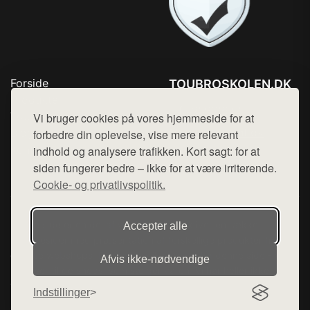
Forside
TOUBROSKOLEN.DK
Produkter
Tlf. 78768672
Top Rabatter
Vi bruger cookies på vores hjemmeside for at
Mail:
hej@want.dk
Blog
forbedre din oplevelse, vise mere relevant
Kontakt
indhold og analysere trafikken. Kort sagt: for at
Cookie- og privatlivspolitik
siden fungerer bedre – ikke for at være irriterende.
Cookie- og privatlivspolitik.
Denne side er en del af want.dk, der udgiver en række
Accepter alle
hjemmesider med præsentation af forskellige produkter fra
diverse webshops. Der sælges ikke varer fra denne side - vi
Afvis ikke‑nødvendige
henviser til de shops, som sælger varen. Vi har heller ikke
varerne på lager.
Indstillinger