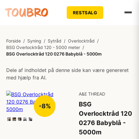
RESTSALG
Forside
/
Syning
/
Sytråd
/
Overlocktråd
/
BSG Overlocktråd 120 - 5000 meter
/
BSG Overlocktråd 120 0276 Babyblå - 5000m
Dele af indholdet på denne side kan være genereret
med hjælp fra AI.
A&E THREAD
BSG
-8%
Overlocktråd 120
0276 Babyblå -
5000m