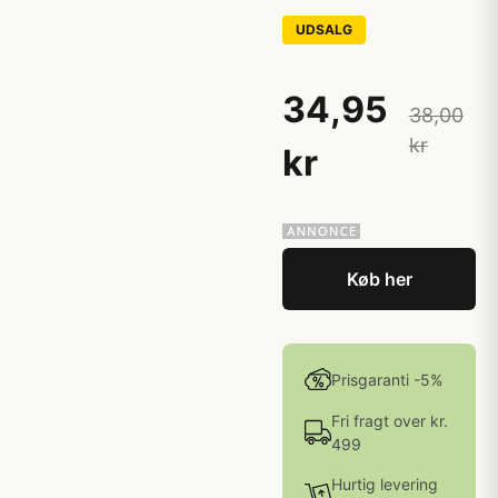
UDSALG
34,95
38,00
kr
kr
Køb her
Prisgaranti -5%
Fri fragt over kr.
499
Hurtig levering