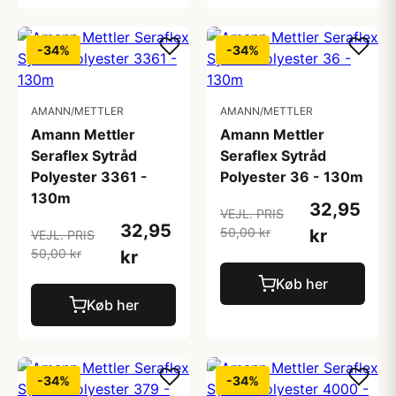
-34%
-34%
AMANN/METTLER
AMANN/METTLER
Amann Mettler
Amann Mettler
Seraflex Sytråd
Seraflex Sytråd
Polyester 3361 -
Polyester 36 - 130m
130m
32,95
VEJL. PRIS
32,95
50,00 kr
kr
VEJL. PRIS
50,00 kr
kr
Køb her
Køb her
-34%
-34%