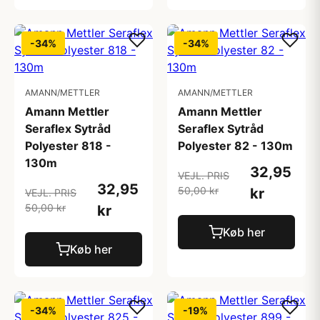
-34%
-34%
AMANN/METTLER
AMANN/METTLER
Amann Mettler
Amann Mettler
Seraflex Sytråd
Seraflex Sytråd
Polyester 818 -
Polyester 82 - 130m
130m
32,95
VEJL. PRIS
32,95
50,00 kr
kr
VEJL. PRIS
50,00 kr
kr
Køb her
Køb her
-34%
-19%