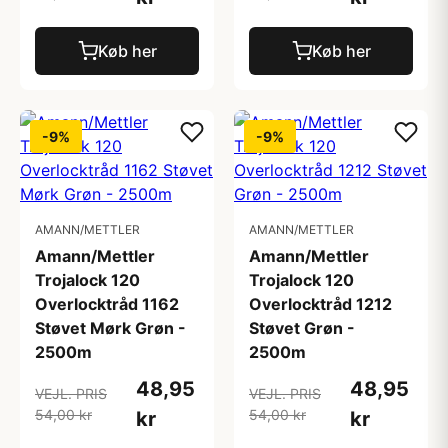
Køb her
Køb her
-9%
-9%
AMANN/METTLER
AMANN/METTLER
Amann/Mettler
Amann/Mettler
Trojalock 120
Trojalock 120
Overlocktråd 1162
Overlocktråd 1212
Støvet Mørk Grøn -
Støvet Grøn -
2500m
2500m
48,95
48,95
VEJL. PRIS
VEJL. PRIS
54,00 kr
54,00 kr
kr
kr