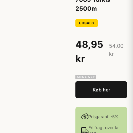
2500m
UDSALG
48,95
54,00
kr
kr
Køb her
Prisgaranti -5%
Fri fragt over kr.