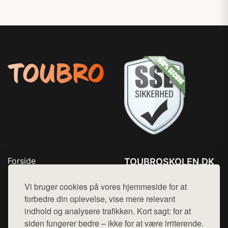
Forside
TOUBROSKOLEN.DK
Produkter
Tlf. 78768672
Top Rabatter
Vi bruger cookies på vores hjemmeside for at
Mail:
hej@want.dk
Blog
forbedre din oplevelse, vise mere relevant
Kontakt
indhold og analysere trafikken. Kort sagt: for at
Cookie- og privatlivspolitik
siden fungerer bedre – ikke for at være irriterende.