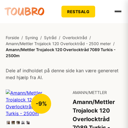
RESTSALG
Forside
/
Syning
/
Sytråd
/
Overlocktråd
/
Amann/Mettler Trojalock 120 Overlocktråd - 2500 meter
/
Amann/Mettler Trojalock 120 Overlocktråd 7089 Turkis -
2500m
Dele af indholdet på denne side kan være genereret
med hjælp fra AI.
AMANN/METTLER
Amann/Mettler
-9%
Trojalock 120
Overlocktråd
7089 Turkis -