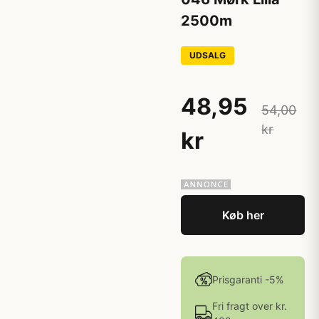
2500m
UDSALG
48,95
54,00
kr
kr
Køb her
Prisgaranti -5%
Fri fragt over kr.