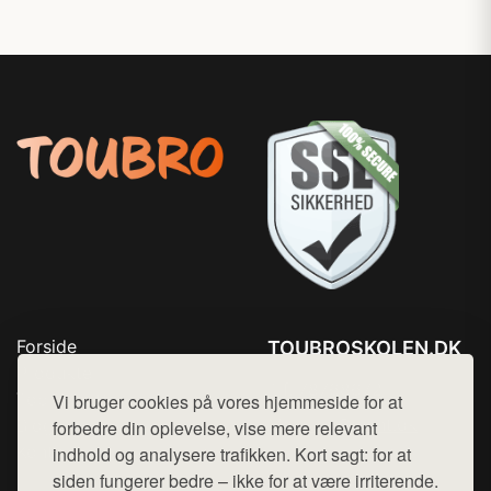
Forside
TOUBROSKOLEN.DK
Produkter
Tlf. 78768672
Top Rabatter
Vi bruger cookies på vores hjemmeside for at
Mail:
hej@want.dk
Blog
forbedre din oplevelse, vise mere relevant
Kontakt
indhold og analysere trafikken. Kort sagt: for at
Cookie- og privatlivspolitik
siden fungerer bedre – ikke for at være irriterende.