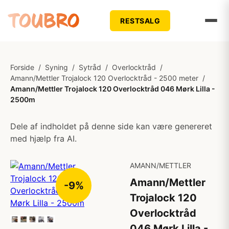
RESTSALG
Forside
/
Syning
/
Sytråd
/
Overlocktråd
/
Amann/Mettler Trojalock 120 Overlocktråd - 2500 meter
/
Amann/Mettler Trojalock 120 Overlocktråd 046 Mørk Lilla -
2500m
Dele af indholdet på denne side kan være genereret
med hjælp fra AI.
AMANN/METTLER
Amann/Mettler
-9%
Trojalock 120
Overlocktråd
046 Mørk Lilla -