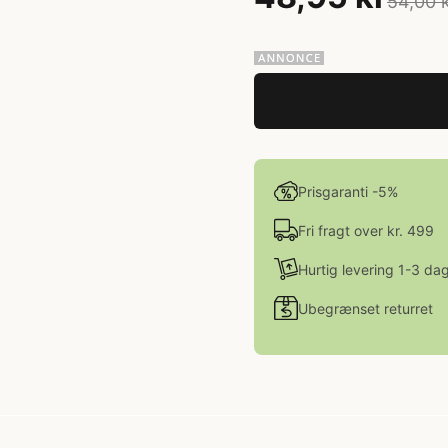
54,00 
Prisgaranti -5%
Fri fragt over kr. 499
Hurtig levering 1-3 da
Ubegrænset returret