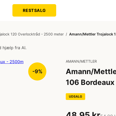
RESTSALG
jalock 120 Overlocktråd - 2500 meter
/
Amann/Mettler Trojalock 
 hjælp fra AI.
AMANN/METTLER
Amann/Mettler
-9%
106 Bordeaux
UDSALG
48,95 kr