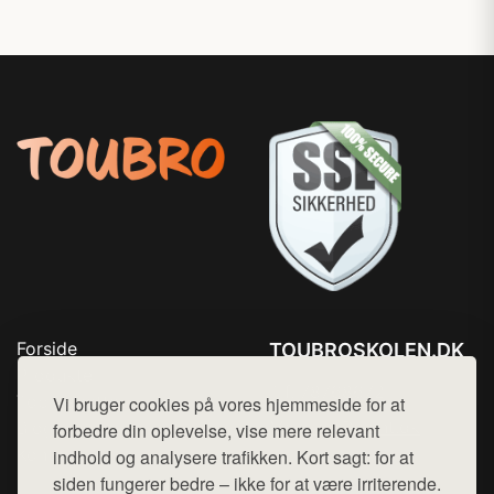
Forside
TOUBROSKOLEN.DK
Produkter
Tlf. 78768672
Top Rabatter
Vi bruger cookies på vores hjemmeside for at
Mail:
hej@want.dk
Blog
forbedre din oplevelse, vise mere relevant
Kontakt
indhold og analysere trafikken. Kort sagt: for at
Cookie- og privatlivspolitik
siden fungerer bedre – ikke for at være irriterende.