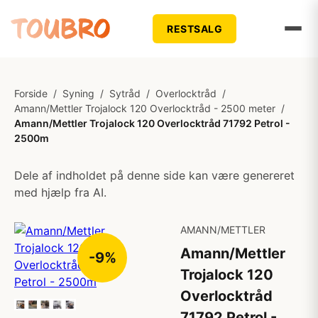
RESTSALG
Forside
/
Syning
/
Sytråd
/
Overlocktråd
/
Amann/Mettler Trojalock 120 Overlocktråd - 2500 meter
/
Amann/Mettler Trojalock 120 Overlocktråd 71792 Petrol -
2500m
Dele af indholdet på denne side kan være genereret
med hjælp fra AI.
AMANN/METTLER
Amann/Mettler
-9%
Trojalock 120
Overlocktråd
71792 Petrol -