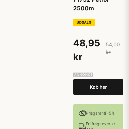
2500m
UDSALG
48,95
54,00
kr
kr
Køb her
Prisgaranti -5%
Fri fragt over kr.