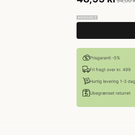
54,00 
Prisgaranti -5%
Fri fragt over kr. 499
Hurtig levering 1-3 da
Ubegrænset returret