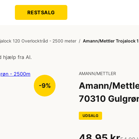
RESTSALG
jalock 120 Overlocktråd - 2500 meter
/
Amann/Mettler Trojalock 
 hjælp fra AI.
AMANN/METTLER
Amann/Mettler
-9%
70310 Gulgrø
UDSALG
48,95 kr