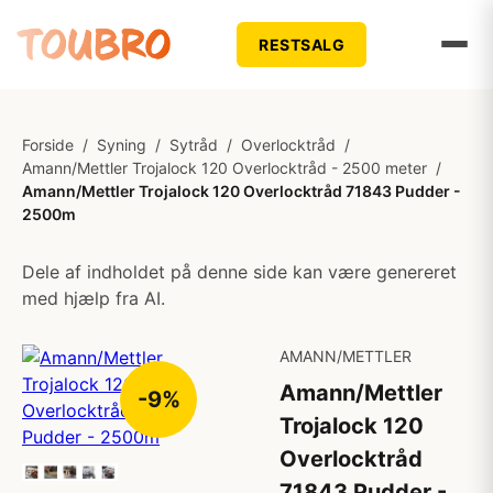
RESTSALG
Forside
/
Syning
/
Sytråd
/
Overlocktråd
/
Amann/Mettler Trojalock 120 Overlocktråd - 2500 meter
/
Amann/Mettler Trojalock 120 Overlocktråd 71843 Pudder -
2500m
Dele af indholdet på denne side kan være genereret
med hjælp fra AI.
AMANN/METTLER
Amann/Mettler
-9%
Trojalock 120
Overlocktråd
71843 Pudder -