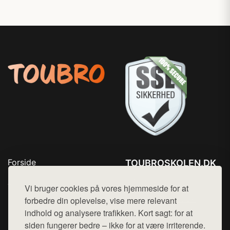
Forside
TOUBROSKOLEN.DK
Produkter
Tlf. 78768672
Top Rabatter
Vi bruger cookies på vores hjemmeside for at
Mail:
hej@want.dk
Blog
forbedre din oplevelse, vise mere relevant
Kontakt
indhold og analysere trafikken. Kort sagt: for at
Cookie- og privatlivspolitik
siden fungerer bedre – ikke for at være irriterende.