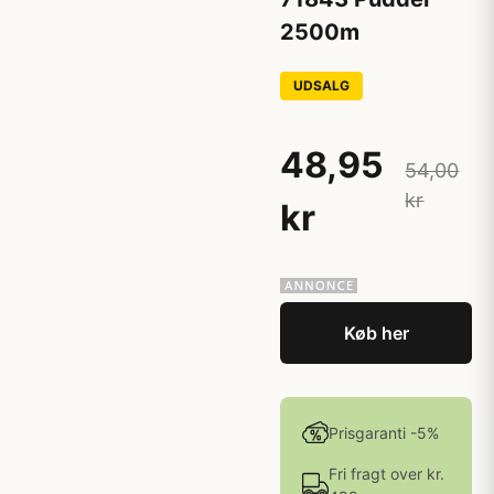
2500m
UDSALG
48,95
54,00
kr
kr
Køb her
Prisgaranti -5%
Fri fragt over kr.