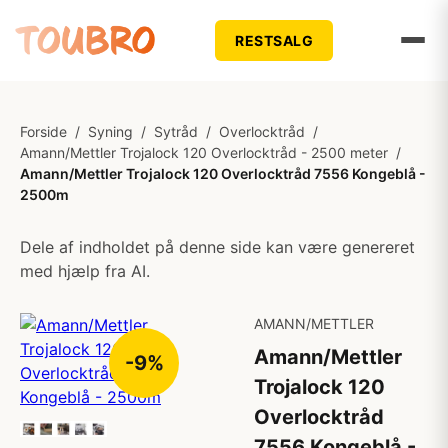
RESTSALG
Forside
/
Syning
/
Sytråd
/
Overlocktråd
/
Amann/Mettler Trojalock 120 Overlocktråd - 2500 meter
/
Amann/Mettler Trojalock 120 Overlocktråd 7556 Kongeblå -
2500m
Dele af indholdet på denne side kan være genereret
med hjælp fra AI.
AMANN/METTLER
Amann/Mettler
-9%
Trojalock 120
Overlocktråd
7556 Kongeblå -