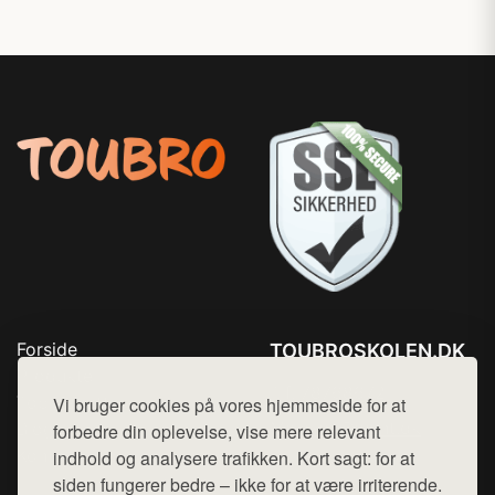
Forside
TOUBROSKOLEN.DK
Produkter
Tlf. 78768672
Top Rabatter
Vi bruger cookies på vores hjemmeside for at
Mail:
hej@want.dk
Blog
forbedre din oplevelse, vise mere relevant
Kontakt
indhold og analysere trafikken. Kort sagt: for at
Cookie- og privatlivspolitik
siden fungerer bedre – ikke for at være irriterende.