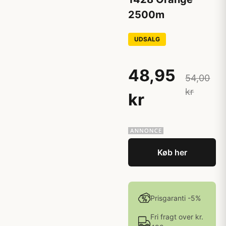
2500m
UDSALG
48,95
54,00
kr
kr
Køb her
Prisgaranti -5%
Fri fragt over kr.