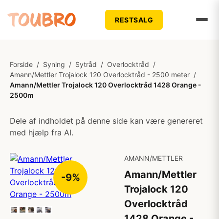
RESTSALG
Forside
/
Syning
/
Sytråd
/
Overlocktråd
/
Amann/Mettler Trojalock 120 Overlocktråd - 2500 meter
/
Amann/Mettler Trojalock 120 Overlocktråd 1428 Orange -
2500m
Dele af indholdet på denne side kan være genereret
med hjælp fra AI.
AMANN/METTLER
Amann/Mettler
-9%
Trojalock 120
Overlocktråd
1428 Orange -