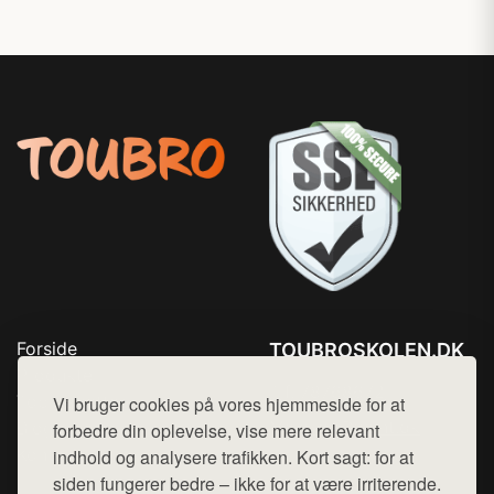
Forside
TOUBROSKOLEN.DK
Produkter
Tlf. 78768672
Top Rabatter
Vi bruger cookies på vores hjemmeside for at
Mail:
hej@want.dk
Blog
forbedre din oplevelse, vise mere relevant
Kontakt
indhold og analysere trafikken. Kort sagt: for at
Cookie- og privatlivspolitik
siden fungerer bedre – ikke for at være irriterende.