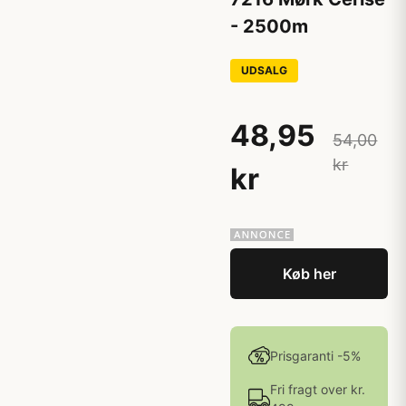
- 2500m
UDSALG
48,95
54,00
kr
kr
Køb her
Prisgaranti -5%
Fri fragt over kr.