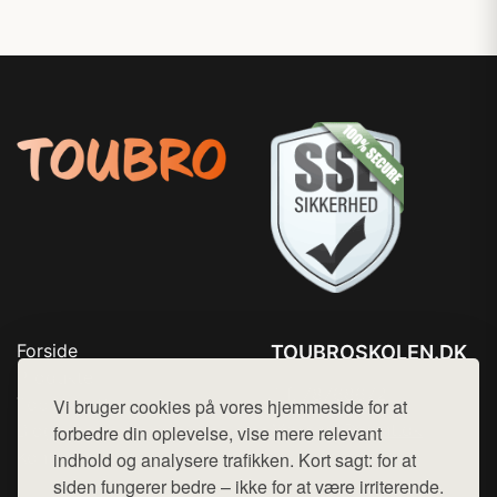
Forside
TOUBROSKOLEN.DK
Produkter
Tlf. 78768672
Top Rabatter
Vi bruger cookies på vores hjemmeside for at
Mail:
hej@want.dk
Blog
forbedre din oplevelse, vise mere relevant
Kontakt
indhold og analysere trafikken. Kort sagt: for at
Cookie- og privatlivspolitik
siden fungerer bedre – ikke for at være irriterende.