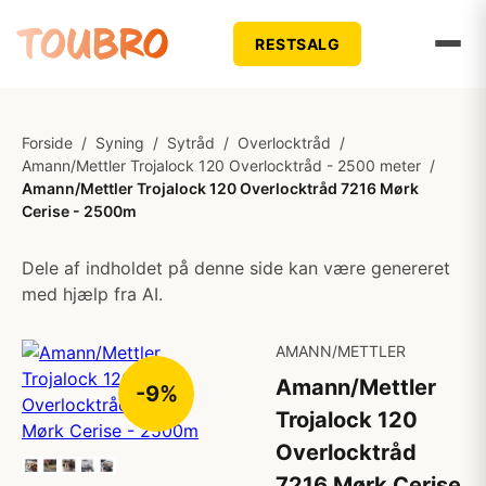
RESTSALG
Forside
/
Syning
/
Sytråd
/
Overlocktråd
/
Amann/Mettler Trojalock 120 Overlocktråd - 2500 meter
/
Amann/Mettler Trojalock 120 Overlocktråd 7216 Mørk
Cerise - 2500m
Dele af indholdet på denne side kan være genereret
med hjælp fra AI.
AMANN/METTLER
Amann/Mettler
-9%
Trojalock 120
Overlocktråd
7216 Mørk Cerise