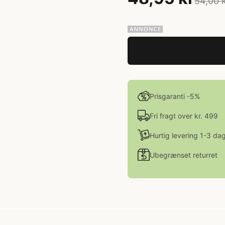
54,00 
Prisgaranti -5%
Fri fragt over kr. 499
Hurtig levering 1-3 da
Ubegrænset returret