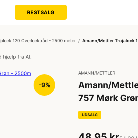
RESTSALG
jalock 120 Overlocktråd - 2500 meter
/
Amann/Mettler Trojalock 
 hjælp fra AI.
AMANN/METTLER
Amann/Mettler
-9%
757 Mørk Grø
UDSALG
48,95 kr