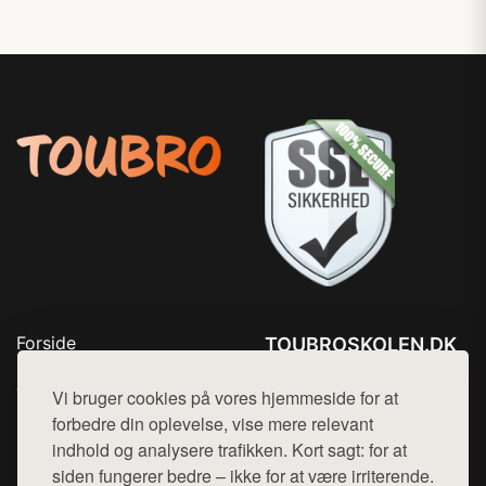
Forside
TOUBROSKOLEN.DK
Produkter
Tlf. 78768672
Top Rabatter
Vi bruger cookies på vores hjemmeside for at
Mail:
hej@want.dk
Blog
forbedre din oplevelse, vise mere relevant
Kontakt
indhold og analysere trafikken. Kort sagt: for at
Cookie- og privatlivspolitik
siden fungerer bedre – ikke for at være irriterende.