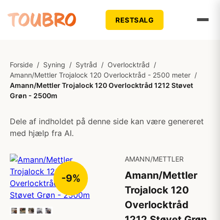
RESTSALG
Forside
/
Syning
/
Sytråd
/
Overlocktråd
/
Amann/Mettler Trojalock 120 Overlocktråd - 2500 meter
/
Amann/Mettler Trojalock 120 Overlocktråd 1212 Støvet
Grøn - 2500m
Dele af indholdet på denne side kan være genereret
med hjælp fra AI.
AMANN/METTLER
Amann/Mettler
-9%
Trojalock 120
Overlocktråd
1212 Støvet Grøn