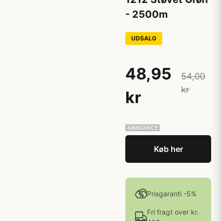
- 2500m
UDSALG
48,95
54,00
kr
kr
Køb her
Prisgaranti -5%
Fri fragt over kr.