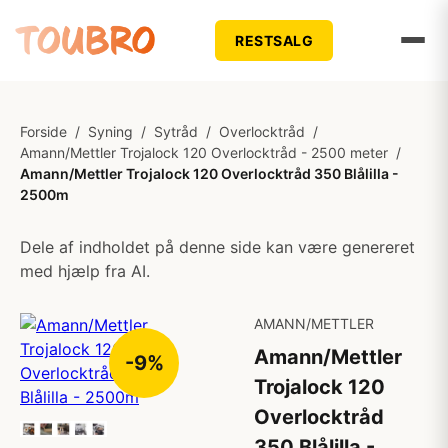
RESTSALG
Forside
/
Syning
/
Sytråd
/
Overlocktråd
/
Amann/Mettler Trojalock 120 Overlocktråd - 2500 meter
/
Amann/Mettler Trojalock 120 Overlocktråd 350 Blålilla -
2500m
Dele af indholdet på denne side kan være genereret
med hjælp fra AI.
AMANN/METTLER
Amann/Mettler
-9%
Trojalock 120
Overlocktråd
350 Blålilla -