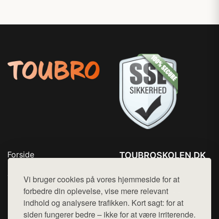
Forside
TOUBROSKOLEN.DK
Produkter
Tlf. 78768672
Top Rabatter
Vi bruger cookies på vores hjemmeside for at
Mail:
hej@want.dk
Blog
forbedre din oplevelse, vise mere relevant
Kontakt
indhold og analysere trafikken. Kort sagt: for at
Cookie- og privatlivspolitik
siden fungerer bedre – ikke for at være irriterende.