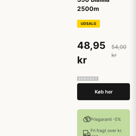
2500m
UDSALG
48,95
54,00
kr
kr
Køb her
Prisgaranti -5%
Fri fragt over kr.