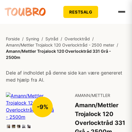
RESTSALG
Forside
/
Syning
/
Sytråd
/
Overlocktråd
/
Amann/Mettler Trojalock 120 Overlocktråd - 2500 meter
/
Amann/Mettler Trojalock 120 Overlocktråd 331 Grå -
2500m
Dele af indholdet på denne side kan være genereret
med hjælp fra AI.
AMANN/METTLER
Amann/Mettler
-9%
Trojalock 120
Overlocktråd 331
Grå - 2500m