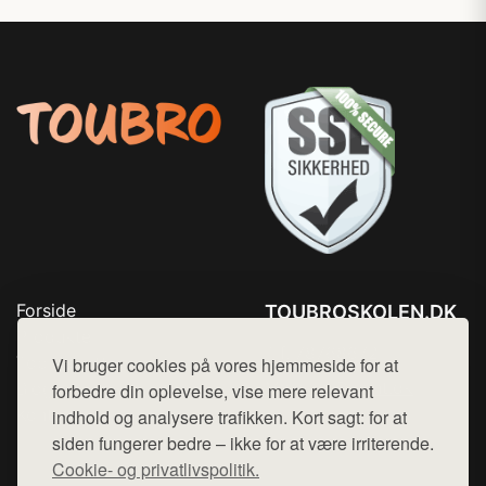
Forside
TOUBROSKOLEN.DK
Produkter
Tlf. 78768672
Top Rabatter
Vi bruger cookies på vores hjemmeside for at
Mail:
hej@want.dk
Blog
forbedre din oplevelse, vise mere relevant
Kontakt
indhold og analysere trafikken. Kort sagt: for at
Cookie- og privatlivspolitik
siden fungerer bedre – ikke for at være irriterende.
Cookie- og privatlivspolitik.