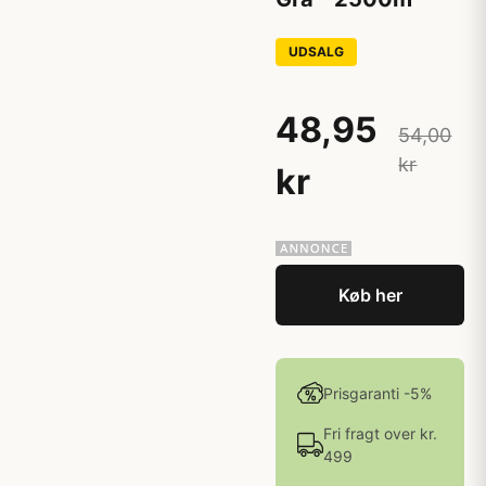
UDSALG
48,95
54,00
kr
kr
Køb her
Prisgaranti -5%
Fri fragt over kr.
499