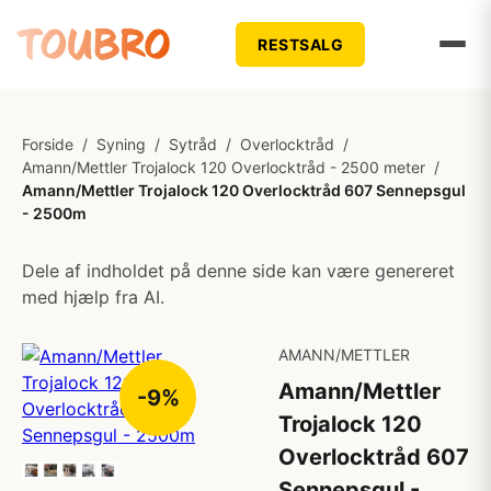
RESTSALG
Forside
/
Syning
/
Sytråd
/
Overlocktråd
/
Amann/Mettler Trojalock 120 Overlocktråd - 2500 meter
/
Amann/Mettler Trojalock 120 Overlocktråd 607 Sennepsgul
- 2500m
Dele af indholdet på denne side kan være genereret
med hjælp fra AI.
AMANN/METTLER
Amann/Mettler
-9%
Trojalock 120
Overlocktråd 607
Sennepsgul -