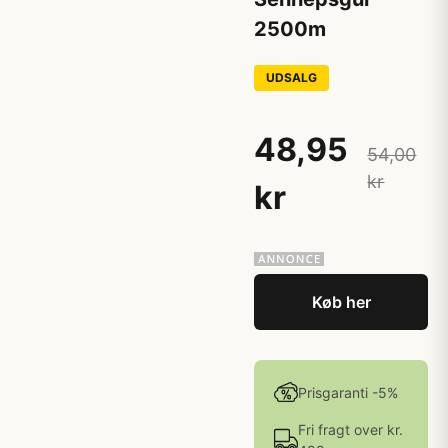
2500m
UDSALG
48,95
54,00
kr
kr
Køb her
Prisgaranti -5%
Fri fragt over kr.