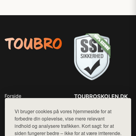
Forside
TOUBROSKOLEN.DK
Produkter
Tlf. 78768672
Top Rabatter
Vi bruger cookies på vores hjemmeside for at
Mail:
hej@want.dk
Blog
forbedre din oplevelse, vise mere relevant
Kontakt
indhold og analysere trafikken. Kort sagt: for at
Cookie- og privatlivspolitik
siden fungerer bedre – ikke for at være irriterende.