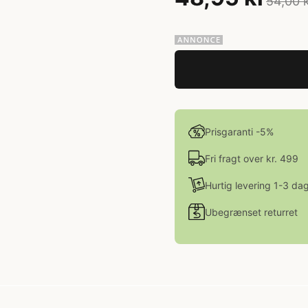
54,00 
Prisgaranti -5%
Fri fragt over kr. 499
Hurtig levering 1-3 da
Ubegrænset returret