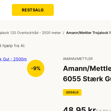
RESTSALG
jalock 120 Overlocktråd - 2500 meter
/
Amann/Mettler Trojalock 
 hjælp fra AI.
AMANN/METTLER
Amann/Mettler
-9%
6055 Stærk G
UDSALG
48,95 kr