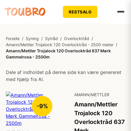
RESTSALG
Forside
/
Syning
/
Sytråd
/
Overlocktråd
/
Amann/Mettler Trojalock 120 Overlocktråd - 2500 meter
/
Amann/Mettler Trojalock 120 Overlocktråd 637 Mørk
Gammelrosa - 2500m
Dele af indholdet på denne side kan være genereret
med hjælp fra AI.
AMANN/METTLER
Amann/Mettler
-9%
Trojalock 120
Overlocktråd 637
Mørk