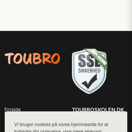
Forside
TOUBROSKOLEN.DK
Produkter
Tlf. 78768672
Top Rabatter
Vi bruger cookies på vores hjemmeside for at
Mail:
hej@want.dk
Blog
forbedre din oplevelse, vise mere relevant