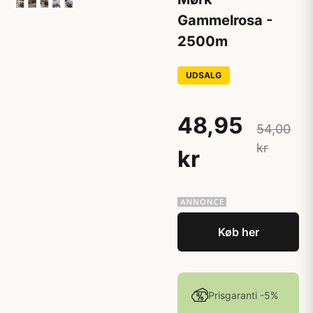
Gammelrosa -
2500m
UDSALG
48,95
54,00
kr
kr
Køb her
Prisgaranti -5%