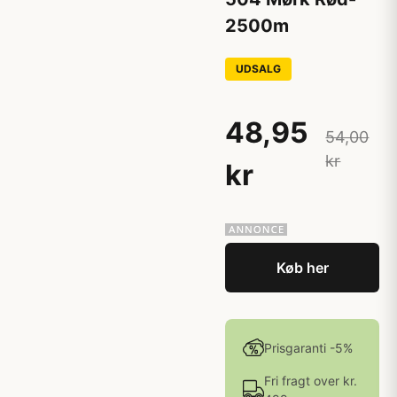
2500m
UDSALG
48,95
54,00
kr
kr
Køb her
Prisgaranti -5%
Fri fragt over kr.