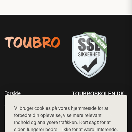
Forside
TOUBROSKOLEN.DK
Produkter
Tlf. 78768672
Top Rabatter
Vi bruger cookies på vores hjemmeside for at
Mail:
hej@want.dk
Blog
forbedre din oplevelse, vise mere relevant
Kontakt
indhold og analysere trafikken. Kort sagt: for at
Cookie- og privatlivspolitik
siden fungerer bedre – ikke for at være irriterende.