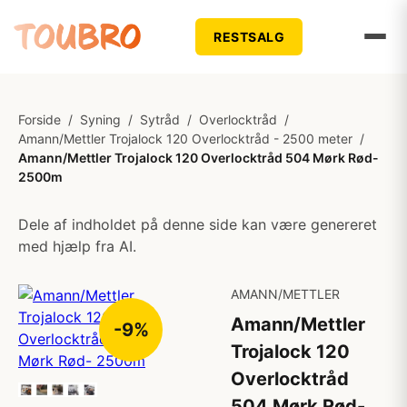
RESTSALG
Forside
/
Syning
/
Sytråd
/
Overlocktråd
/
Amann/Mettler Trojalock 120 Overlocktråd - 2500 meter
/
Amann/Mettler Trojalock 120 Overlocktråd 504 Mørk Rød-
2500m
Dele af indholdet på denne side kan være genereret
med hjælp fra AI.
AMANN/METTLER
Amann/Mettler
-9%
Trojalock 120
Overlocktråd
504 Mørk Rød-