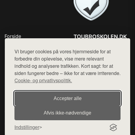
Forside
TOUBROSKOLEN.DK
Produkter
Tlf. 78768672
Top Rabatter
Vi bruger cookies på vores hjemmeside for at
Mail:
hej@want.dk
Blog
forbedre din oplevelse, vise mere relevant
Kontakt
indhold og analysere trafikken. Kort sagt: for at
Cookie- og privatlivspolitik
siden fungerer bedre – ikke for at være irriterende.
Cookie- og privatlivspolitik.
Denne side er en del af want.dk, der udgiver en række
Accepter alle
hjemmesider med præsentation af forskellige produkter fra
diverse webshops. Der sælges ikke varer fra denne side - vi
Afvis ikke‑nødvendige
henviser til de shops, som sælger varen. Vi har heller ikke
varerne på lager.
Indstillinger