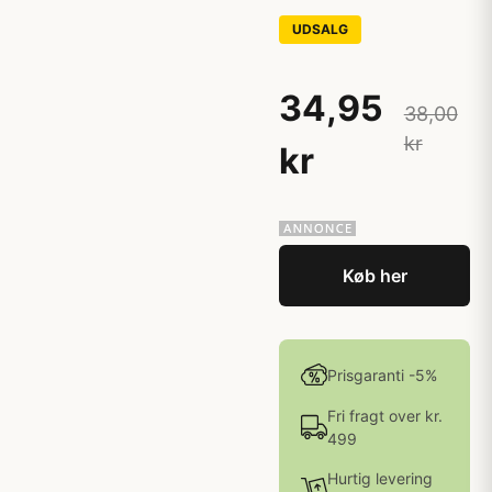
UDSALG
34,95
38,00
kr
kr
Køb her
Prisgaranti -5%
Fri fragt over kr.
499
Hurtig levering