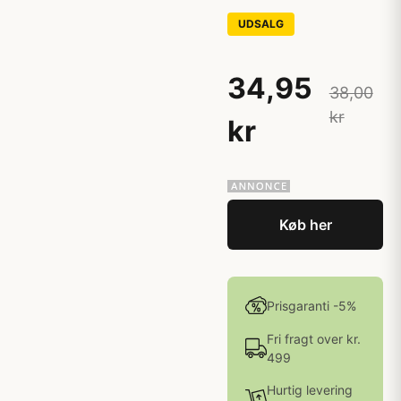
UDSALG
34,95
38,00
kr
kr
Køb her
Prisgaranti -5%
Fri fragt over kr.
499
Hurtig levering