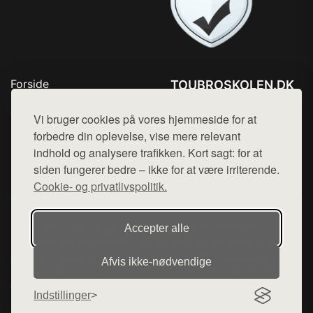
Forside
TOUBROSKOLEN.DK
Produkter
Tlf. 78768672
Top Rabatter
Vi bruger cookies på vores hjemmeside for at
Mail:
hej@want.dk
Blog
forbedre din oplevelse, vise mere relevant
Kontakt
indhold og analysere trafikken. Kort sagt: for at
Cookie- og privatlivspolitik
siden fungerer bedre – ikke for at være irriterende.
Cookie- og privatlivspolitik.
Denne side er en del af want.dk, der udgiver en række
Accepter alle
hjemmesider med præsentation af forskellige produkter fra
diverse webshops. Der sælges ikke varer fra denne side - vi
Afvis ikke‑nødvendige
henviser til de shops, som sælger varen. Vi har heller ikke
varerne på lager.
Indstillinger