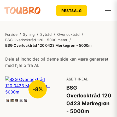
RESTSALG
Forside
/
Syning
/
Sytråd
/
Overlocktråd
/
BSG Overlocktråd 120 - 5000 meter
/
BSG Overlocktråd 120 0423 Mørkegrøn - 5000m
Dele af indholdet på denne side kan være genereret
med hjælp fra AI.
A&E THREAD
BSG
-8%
Overlocktråd 120
0423 Mørkegrøn
- 5000m