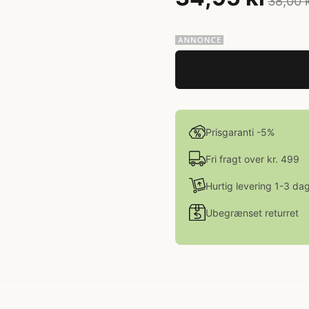
38,00 
Prisgaranti -5%
Fri fragt over kr. 499
Hurtig levering 1-3 da
Ubegrænset returret