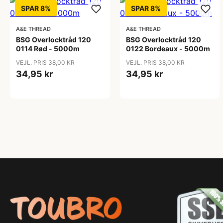
SPAR 8%
SPAR 8%
A&E THREAD
A&E THREAD
BSG Overlocktråd 120
BSG Overlocktråd 120
0114 Rød - 5000m
0122 Bordeaux - 5000m
VEJL. PRIS 38,00 KR
VEJL. PRIS 38,00 KR
34,95 kr
34,95 kr