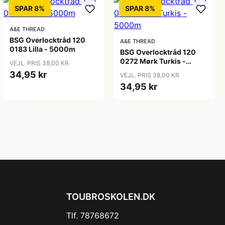
SPAR 8%
SPAR 8%
A&E THREAD
BSG Overlocktråd 120
A&E THREAD
0183 Lilla - 5000m
BSG Overlocktråd 120
0272 Mørk Turkis -
VEJL. PRIS 38,00 KR
5000m
34,95 kr
VEJL. PRIS 38,00 KR
34,95 kr
TOUBROSKOLEN.DK
Tlf. 78768672