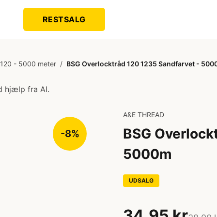
RESTSALG
 120 - 5000 meter
/
BSG Overlocktråd 120 1235 Sandfarvet - 50
 hjælp fra AI.
A&E THREAD
BSG Overlockt
-8%
5000m
UDSALG
34,95 kr