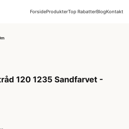
Forside
Produkter
Top Rabatter
Blog
Kontakt
00m
råd 120 1235 Sandfarvet -