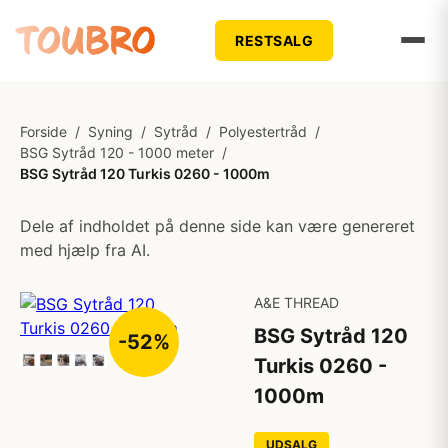
RESTSALG
Forside
/
Syning
/
Sytråd
/
Polyestertråd
/
BSG Sytråd 120 - 1000 meter
/
BSG Sytråd 120 Turkis 0260 - 1000m
Dele af indholdet på denne side kan være genereret
med hjælp fra AI.
A&E THREAD
BSG Sytråd 120
-52%
Turkis 0260 -
1000m
UDSALG