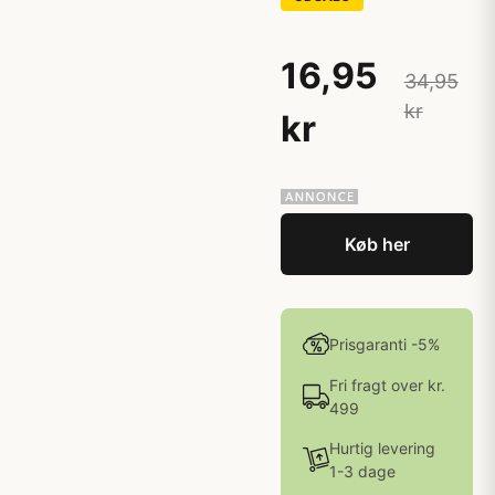
16,95
34,95
kr
kr
Køb her
Prisgaranti -5%
Fri fragt over kr.
499
Hurtig levering
1-3 dage