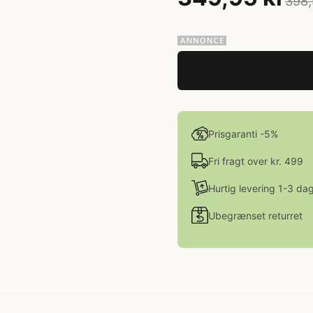
398,
Prisgaranti -5%
Fri fragt over kr. 499
Hurtig levering 1-3 da
Ubegrænset returret