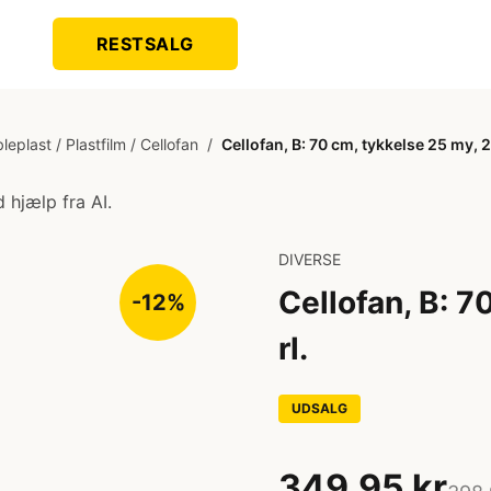
RESTSALG
leplast / Plastfilm / Cellofan
/
Cellofan, B: 70 cm, tykkelse 25 my, 2
 hjælp fra AI.
DIVERSE
Cellofan, B: 7
-12%
rl.
UDSALG
349,95 kr