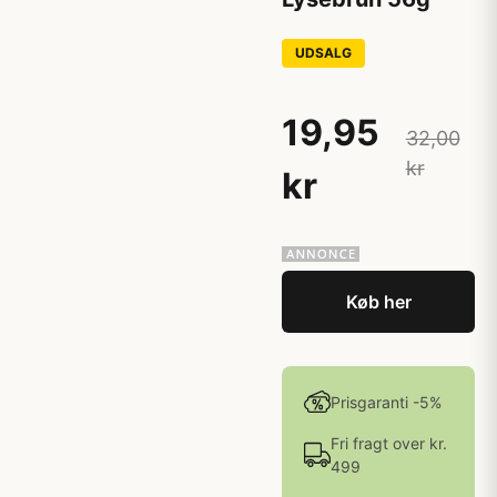
UDSALG
19,95
32,00
kr
kr
Køb her
Prisgaranti -5%
Fri fragt over kr.
499