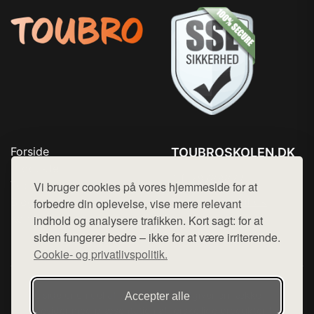
Forside
TOUBROSKOLEN.DK
Produkter
Tlf. 78768672
Top Rabatter
Vi bruger cookies på vores hjemmeside for at
Mail:
hej@want.dk
Blog
forbedre din oplevelse, vise mere relevant
Kontakt
indhold og analysere trafikken. Kort sagt: for at
Cookie- og privatlivspolitik
siden fungerer bedre – ikke for at være irriterende.
Cookie- og privatlivspolitik.
Denne side er en del af want.dk, der udgiver en række
Accepter alle
hjemmesider med præsentation af forskellige produkter fra