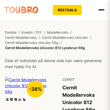
RESTSALG
Forside
/
Kreativ / DIY
/
Modellervoks
/
Cernit Modellervoks
/
Cernit Modellervoks Unicolor
/
Cernit Modellervoks Unicolor 56g
/
Cernit Modellervoks Unicolor 812 Lysebrun 56g
Dele af indholdet på denne side kan være genereret
med hjælp fra AI.
CERNIT
Cernit
-38%
Modellervoks
Unicolor 812
Lysebrun 56g