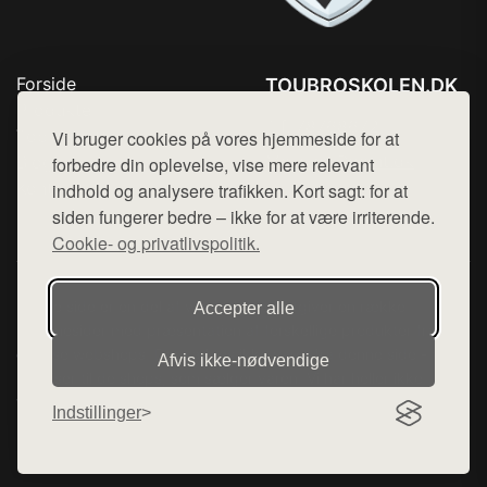
Forside
TOUBROSKOLEN.DK
Produkter
Tlf. 78768672
Top Rabatter
Vi bruger cookies på vores hjemmeside for at
Mail:
hej@want.dk
Blog
forbedre din oplevelse, vise mere relevant
Kontakt
indhold og analysere trafikken. Kort sagt: for at
Cookie- og privatlivspolitik
siden fungerer bedre – ikke for at være irriterende.
Cookie- og privatlivspolitik.
Denne side er en del af want.dk, der udgiver en række
Accepter alle
hjemmesider med præsentation af forskellige produkter fra
diverse webshops. Der sælges ikke varer fra denne side - vi
Afvis ikke‑nødvendige
henviser til de shops, som sælger varen. Vi har heller ikke
varerne på lager.
Indstillinger
© 2026 toubroskolen.dk. Alle rettigheder forbeholdes.