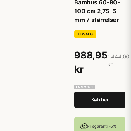
Bambus 60-80-
100 cm 2,75-5
mm 7 størrelser
UDSALG
988,95
1.444,00
kr
kr
Køb her
Prisgaranti -5%