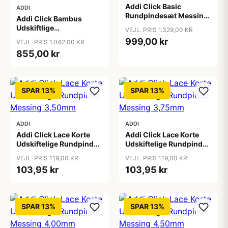
Addi Click Basic
ADDI
Rundpindesæt Messing
Addi Click Bambus
60-100cm 3,5-10mm -
Udskiftlige
VEJL. PRIS 1.329,00 KR
10 størrelser
Hæklenålesæt til
999,00 kr
VEJL. PRIS 1.042,00 KR
Tunesisk Hækling 3,5-
855,00 kr
8mm - 8 størrelser
SPAR 13%
SPAR 13%
ADDI
ADDI
Addi Click Lace Korte
Addi Click Lace Korte
Udskiftelige Rundpinde
Udskiftelige Rundpinde
Messing 3,50mm
Messing 3,75mm
VEJL. PRIS 119,00 KR
VEJL. PRIS 119,00 KR
103,95 kr
103,95 kr
SPAR 13%
SPAR 13%