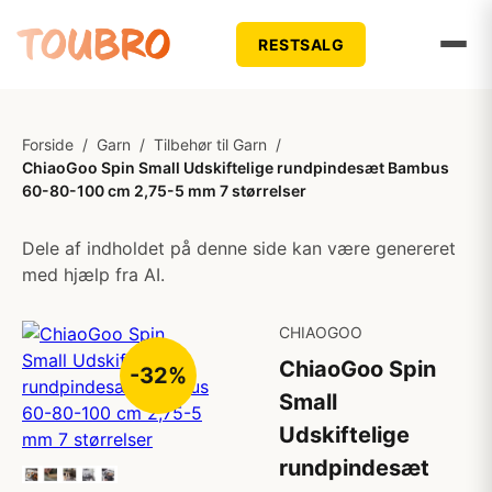
RESTSALG
Forside
/
Garn
/
Tilbehør til Garn
/
ChiaoGoo Spin Small Udskiftelige rundpindesæt Bambus
60-80-100 cm 2,75-5 mm 7 størrelser
Dele af indholdet på denne side kan være genereret
med hjælp fra AI.
CHIAOGOO
ChiaoGoo Spin
-32%
Small
Udskiftelige
rundpindesæt