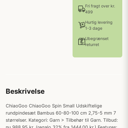
Fri fragt over kr.
499
Hurtig levering
1-3 dage
Ubegrænset
returret
Beskrivelse
ChiaoGoo ChiaoGoo Spin Small Udskiftelige
rundpindesæt Bambus 60-80-100 cm 2,75-5 mm 7
størrelser. Kategori: Garn > Tilbehør til Garn. Tilbud:
nu 988.95 kr. (regalo 32% fra 1444.00 kr.) Features: