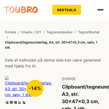
RESTSALG
Forside
/
Kreativ / DIY
/
Tegneredskaber
/
Tegnetilbehør
/
Clipboard/tegneunderlag, A3, str. 30x47x0,3 cm, sølv, 1
stk.
Dele af indholdet på denne side kan være genereret
med hjælp fra AI.
DIVERSE
Clipboard/tegneund
-14%
A3, str.
30x47x0,3 cm,
sølv, 1 stk.