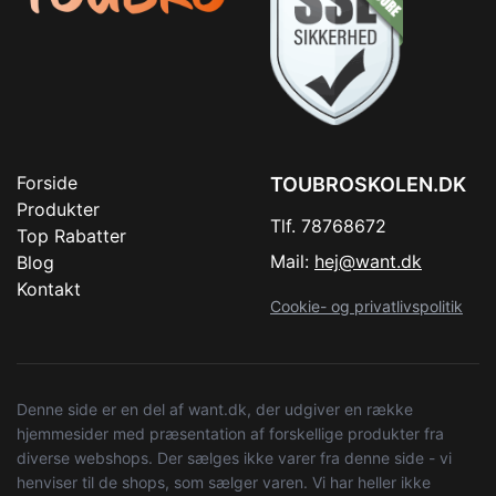
Forside
TOUBROSKOLEN.DK
Produkter
Tlf. 78768672
Top Rabatter
Mail:
hej@want.dk
Blog
Kontakt
Cookie- og privatlivspolitik
Denne side er en del af want.dk, der udgiver en række
hjemmesider med præsentation af forskellige produkter fra
diverse webshops. Der sælges ikke varer fra denne side - vi
henviser til de shops, som sælger varen. Vi har heller ikke