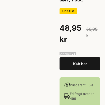
UDSALG
48,95
56,95
kr
kr
Køb her
Prisgaranti -5%
Fri fragt over kr.
499