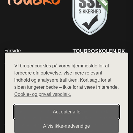
Forside
TOUBROSKOLEN.DK
Produkter
Tlf. 78768672
Top Rabatter
Vi bruger cookies på vores hjemmeside for at
Mail:
hej@want.dk
Blog
forbedre din oplevelse, vise mere relevant
Kontakt
indhold og analysere trafikken. Kort sagt: for at
Cookie- og privatlivspolitik
siden fungerer bedre – ikke for at være irriterende.
Cookie- og privatlivspolitik.
Denne side er en del af want.dk, der udgiver en række
Accepter alle
hjemmesider med præsentation af forskellige produkter fra
diverse webshops. Der sælges ikke varer fra denne side - vi
Afvis ikke‑nødvendige
henviser til de shops, som sælger varen. Vi har heller ikke