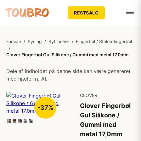
RESTSALG
Forside
/
Syning
/
Sytilbehør
/
Fingerbøl / Strikkefingerbøl
/
Clover Fingerbøl Gul Silikone / Gummi med metal 17,0mm
Dele af indholdet på denne side kan være genereret
med hjælp fra AI.
CLOVER
Clover Fingerbøl
-37%
Gul Silikone /
Gummi med
metal 17,0mm