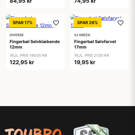
84,95 kr
74,95 kr
SPAR 17%
SPAR 26%
DIVERSE
VJ GREEN
Fingerbøl Selvklæbende
Fingerbøl Sølvfarvet
12mm
17mm
VEJL. PRIS 149,00 KR
VEJL. PRIS 27,00 KR
122,95 kr
19,95 kr