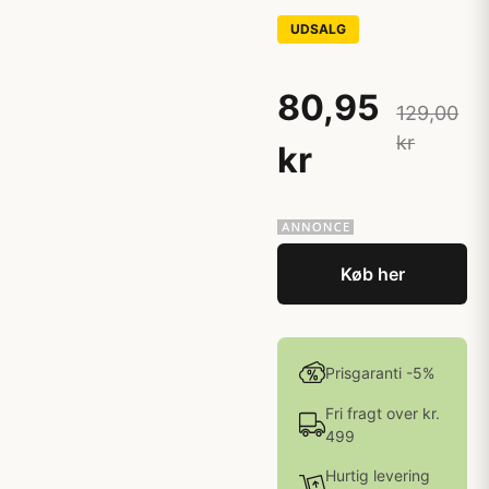
UDSALG
80,95
129,00
kr
kr
Køb her
Prisgaranti -5%
Fri fragt over kr.
499
Hurtig levering