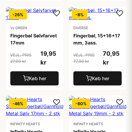
-26%
-8%
VJ GREEN
DIVERSE
Fingerbøl Sølvfarvet
Fingerbøl, 15+16+17
17mm
mm, 3ass.
19,95
70,95
VEJL. PRIS
VEJL. PRIS
27,00 kr
77,00 kr
kr
kr
Køb her
Køb her
-46%
-60%
INFINITY HEARTS
INFINITY HEARTS
Infinity Hearts
Infinity Hearts