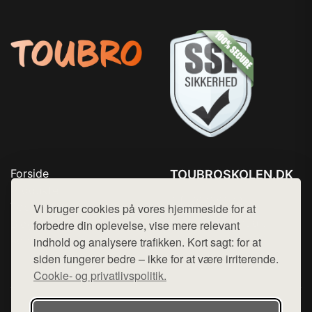
Forside
TOUBROSKOLEN.DK
Produkter
Tlf. 78768672
Top Rabatter
Vi bruger cookies på vores hjemmeside for at
Mail:
hej@want.dk
Blog
forbedre din oplevelse, vise mere relevant
Kontakt
indhold og analysere trafikken. Kort sagt: for at
Cookie- og privatlivspolitik
siden fungerer bedre – ikke for at være irriterende.
Cookie- og privatlivspolitik.