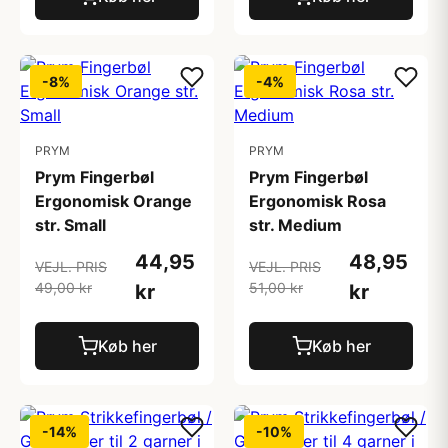
-8%
-4%
PRYM
PRYM
Prym Fingerbøl
Prym Fingerbøl
Ergonomisk Orange
Ergonomisk Rosa
str. Small
str. Medium
44,95
48,95
VEJL. PRIS
VEJL. PRIS
49,00 kr
51,00 kr
kr
kr
Køb her
Køb her
-14%
-10%