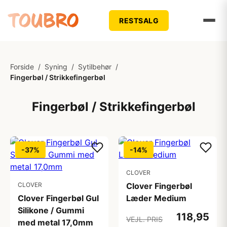
RESTSALG
Forside
/
Syning
/
Sytilbehør
/
Fingerbøl / Strikkefingerbøl
Fingerbøl / Strikkefingerbøl
-37%
-14%
CLOVER
CLOVER
Clover Fingerbøl
Clover Fingerbøl Gul
Læder Medium
Silikone / Gummi
118,95
VEJL. PRIS
med metal 17,0mm