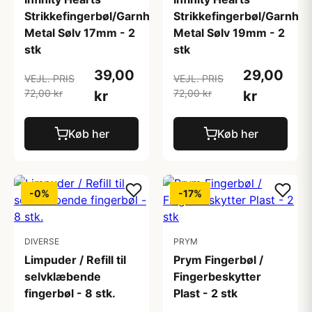
Strikkefingerbøl/Garnholder
Strikkefingerbøl/Garnhol
Metal Sølv 17mm - 2
Metal Sølv 19mm - 2
stk
stk
39,00
29,00
VEJL. PRIS
VEJL. PRIS
72,00 kr
72,00 kr
kr
kr
Køb her
Køb her
-0%
-17%
DIVERSE
PRYM
Limpuder / Refill til
Prym Fingerbøl /
selvklæbende
Fingerbeskytter
fingerbøl - 8 stk.
Plast - 2 stk