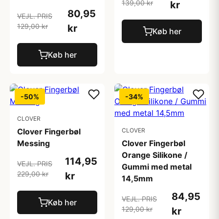
139,00 kr
kr
80,95
VEJL. PRIS
129,00 kr
kr
Køb her
Køb her
-50%
-34%
CLOVER
Clover Fingerbøl
CLOVER
Messing
Clover Fingerbøl
Orange Silikone /
114,95
VEJL. PRIS
Gummi med metal
229,00 kr
kr
14,5mm
84,95
VEJL. PRIS
Køb her
129,00 kr
kr