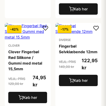
Køb her
-42%
-17%
DIVERSE
CLOVER
Fingerbøl
Clover Fingerbøl
Selvklæbende 12mm
Rød Silikone /
122,95
VEJL. PRIS
Gummi med metal
149,00 kr
kr
15,5mm
74,95
VEJL. PRIS
Køb her
129,00 kr
kr
Køb her