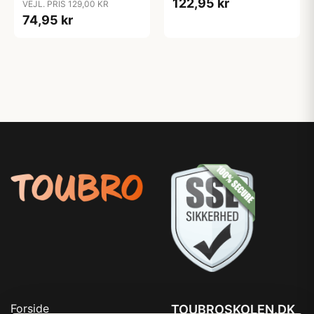
122,95 kr
VEJL. PRIS 129,00 KR
74,95 kr
Forside
TOUBROSKOLEN.DK