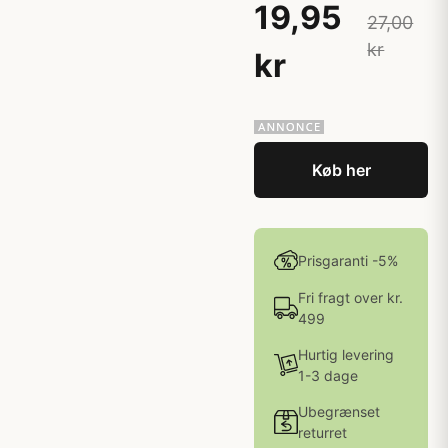
19,95
27,00
kr
kr
Køb her
Prisgaranti -5%
Fri fragt over kr.
499
Hurtig levering
1-3 dage
Ubegrænset
returret