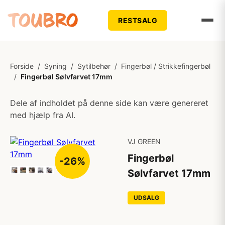
RESTSALG
Forside
/
Syning
/
Sytilbehør
/
Fingerbøl / Strikkefingerbøl
/
Fingerbøl Sølvfarvet 17mm
Dele af indholdet på denne side kan være genereret
med hjælp fra AI.
VJ GREEN
Fingerbøl
-26%
Sølvfarvet 17mm
UDSALG