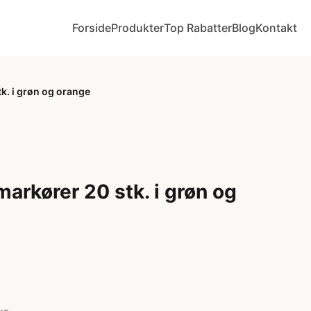
Forside
Produkter
Top Rabatter
Blog
Kontakt
k. i grøn og orange
arkører 20 stk. i grøn og