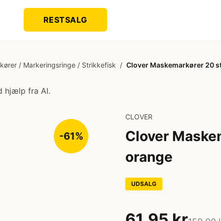
RESTSALG
rer / Markeringsringe / Strikkefisk
/
Clover Maskemarkører 20 st
 hjælp fra AI.
CLOVER
Clover Maskem
-61%
orange
UDSALG
61,95 kr