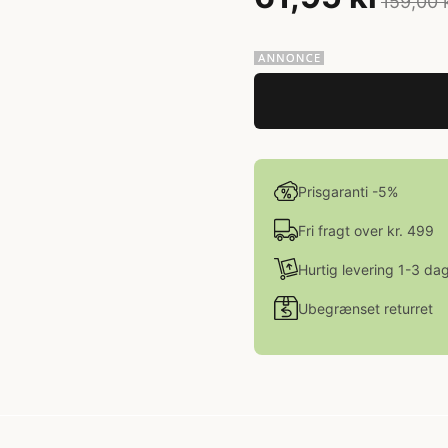
159,00 
Prisgaranti -5%
Fri fragt over kr. 499
Hurtig levering 1-3 da
Ubegrænset returret