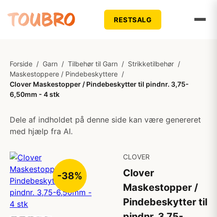
RESTSALG
Forside
/
Garn
/
Tilbehør til Garn
/
Strikketilbehør
/
Maskestoppere / Pindebeskyttere
/
Clover Maskestopper / Pindebeskytter til pindnr. 3,75-
6,50mm - 4 stk
Dele af indholdet på denne side kan være genereret
med hjælp fra AI.
CLOVER
Clover
-38%
Maskestopper /
Pindebeskytter til
pindnr. 3,75-