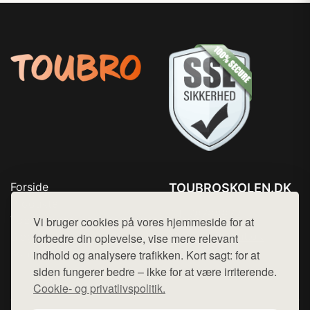
Forside
TOUBROSKOLEN.DK
Produkter
Tlf. 78768672
Top Rabatter
Vi bruger cookies på vores hjemmeside for at
Mail:
hej@want.dk
Blog
forbedre din oplevelse, vise mere relevant
Kontakt
indhold og analysere trafikken. Kort sagt: for at
Cookie- og privatlivspolitik
siden fungerer bedre – ikke for at være irriterende.
Cookie- og privatlivspolitik.